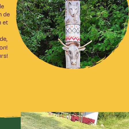
de
n de
 et
de,
on!
rs!