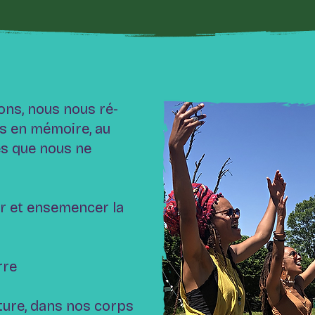
ons, nous nous ré-
s en mémoire, au
es que nous ne
er et ensemencer la
rre
ture, dans nos corps