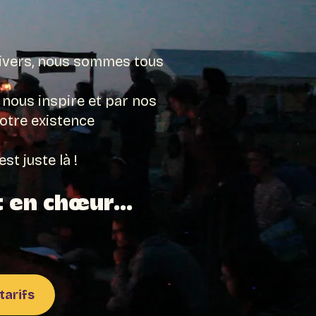
ivers, nous sommes tous
 nous inspire et par nos
otre existence
t juste là !
 en chœur...
tarifs