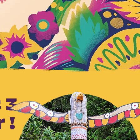
 3
r !