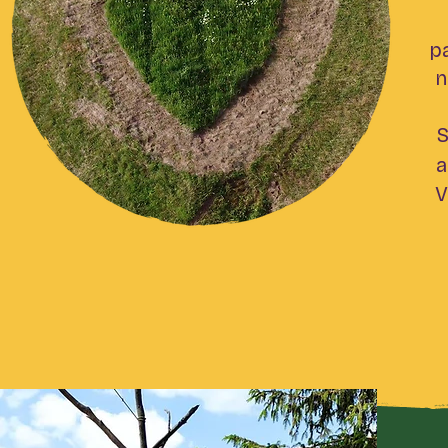
pa
n
S
a
V