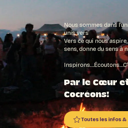
Nous sommes dans l’un
unis vers
Vers ce qui nous aspire,
sens, donne du sens à n
Inspirons…Écoutons…C’es
Par le Cœur et
Cocréons!
Toutes les infos & 